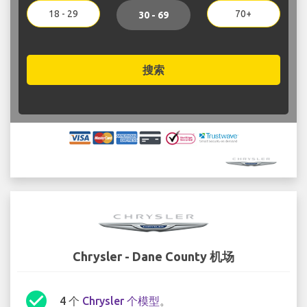
18 - 29
70+
30 - 69
搜索
Chrysler - Dane County 机场
check_circle
4 个
Chrysler 个模型
。