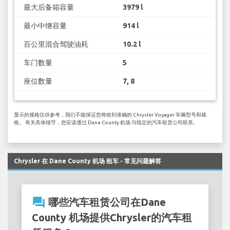
最大后备箱容量
3979 l
最小中继容量
914 l
百公里混合驾驶油耗
10.2 l
车门数量
5
座位数量
7, 8
显示的规格仅供参考，我们不能保证您将收到准确的 Chrysler Voyager 车辆型号和规
格。 有关具体细节，您应该通过 Dane County 机场 与指定的汽车租赁公司联系。
Chrysler 在 Dane County 机场 租车 - 常见问题解答
question_answer
哪些汽车租赁公司在Dane
County 机场提供Chrysler的汽车租