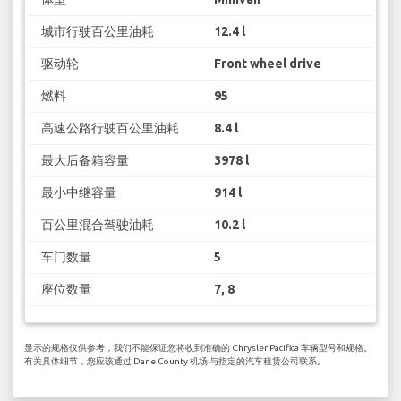
城市行驶百公里油耗
12.4 l
驱动轮
Front wheel drive
燃料
95
高速公路行驶百公里油耗
8.4 l
最大后备箱容量
3978 l
最小中继容量
914 l
百公里混合驾驶油耗
10.2 l
车门数量
5
座位数量
7, 8
显示的规格仅供参考，我们不能保证您将收到准确的 Chrysler Pacifica 车辆型号和规格。
有关具体细节，您应该通过 Dane County 机场 与指定的汽车租赁公司联系。