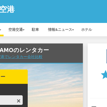
y 空港
空港交通
駐車
情報&ニュース
ホテル
のALAMOのレンタカー
ty 空港でレンタカー会社比較
st
カー