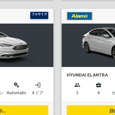
フルサイズ
HYUNDAI ELANTRA
miscellaneous_services
login
group
business_center
ン
Automatic
4 ドア
5
4
..
詳