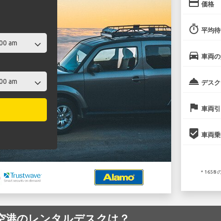
credit_card
価格
timer
平均待
directions_car
車両の
room_service
デスク
flag
車両引
beenhere
車両乗
* 16
nty 空港のレンタルデスクは？