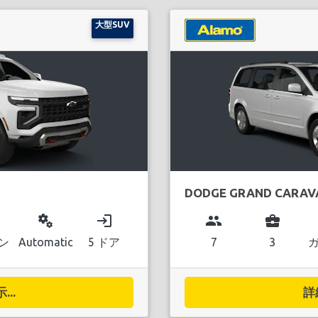
大型SUV
DODGE GRAND CARAV
miscellaneous_services
login
group
business_center
ン
Automatic
5 ドア
7
3
..
詳