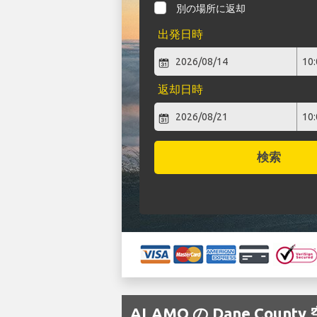
別の場所に返却
出発日時
返却日時
検索
ALAMO の Dane Cou