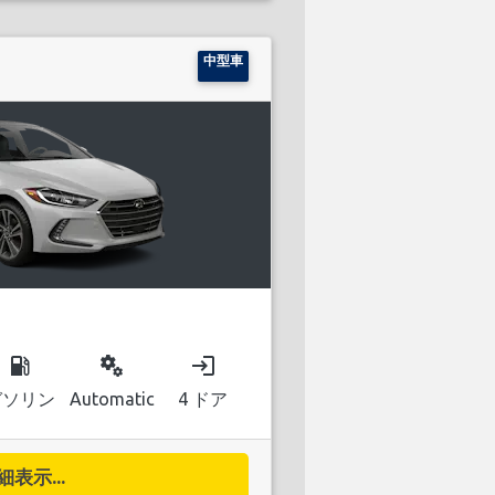
中型車
local_gas_station
miscellaneous_services
login
ガソリン
Automatic
4 ドア
細表示...