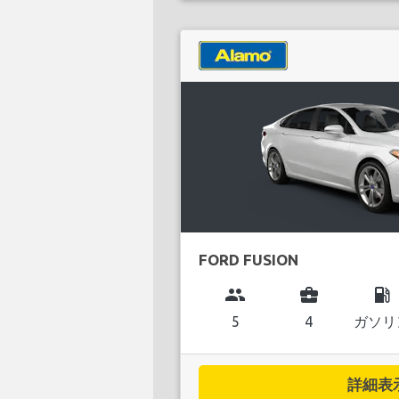
FORD FUSION
group
business_center
local_gas_station
5
4
ガソリ
詳細表示.