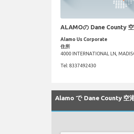
ALAMOの Dane Count
Alamo Us Corporate
住所
4000 INTERNATIONAL LN, MADISO
Tel: 8337492430
Alamo で Dane Cou