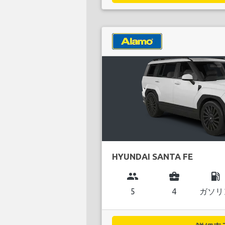
HYUNDAI SANTA FE
group
business_center
local_gas_station
5
4
ガソリ