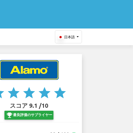
日本語
ar
star
star
star
star
スコア 9.1 /10
emoji_events
最良評価のサプライヤー