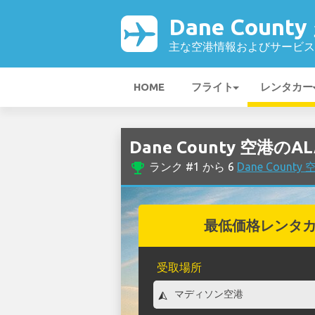
Dane Count
主な空港情報およびサービス
HOME
フライト
レンタカー
Dane County 空港
emoji_events
ランク #1 から 6
Dane Coun
最低価格レンタ
受取場所