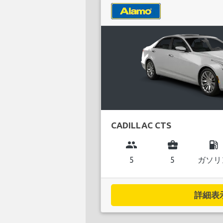
CADILLAC CTS
group
business_center
local_gas_station
5
5
ガソリ
詳細表示.