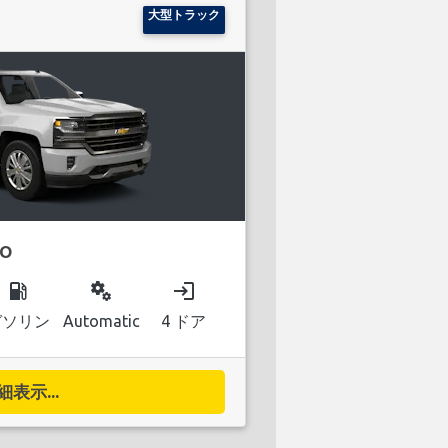
大型トラック
DO
local_gas_station
miscellaneous_services
login
ガソリン
Automatic
4 ドア
細表示...