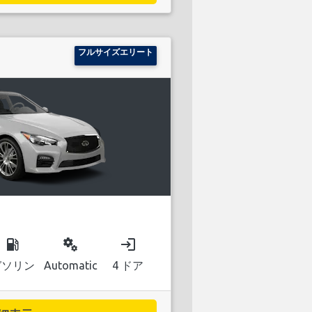
フルサイズエリート
local_gas_station
miscellaneous_services
login
ガソリン
Automatic
4 ドア