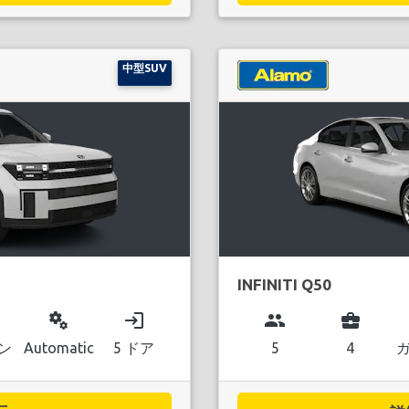
中型SUV
INFINITI Q50
miscellaneous_services
login
group
business_center
ン
Automatic
5 ドア
5
4