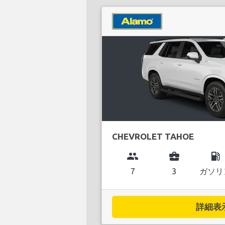
CHEVROLET TAHOE
group
business_center
local_gas_station
7
3
ガソリ
詳細表示.