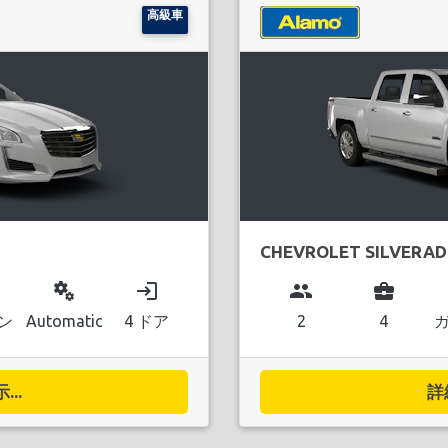
高級車
CHEVROLET SILVERA
miscellaneous_services
login
group
business_center
ン
Automatic
4 ドア
2
4
..
詳