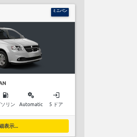
ミニバン
AN
local_gas_station
miscellaneous_services
login
ガソリン
Automatic
5 ドア
細表示...