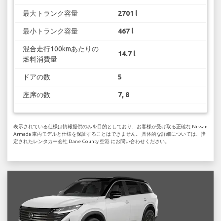
最大トランク容量
2701 l
最小トランク容量
467 l
混合走行100kmあたりの
14.7 l
燃料消費量
ドアの数
5
座席の数
7, 8
表示されている仕様は情報提供のみを目的としており、お客様が受け取る正確な Nissan
Armada 車両モデルと仕様を保証することはできません。 具体的な詳細については、指
定されたレンタカー会社 Dane County 空港 にお問い合わせください。