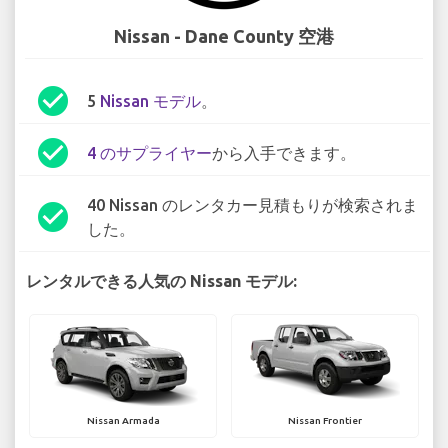
Nissan - Dane County 空港
check_circle
5
Nissan モデル
。
check_circle
4 のサプライヤー
から入手できます。
40 Nissan のレンタカー見積もりが検索されま
check_circle
した。
レンタルできる人気の Nissan モデル:
Nissan Armada
Nissan Frontier