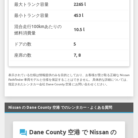
最大トランク容量
2265 l
最小トランク容量
453 l
混合走行100kmあたりの
10.5 l
燃料消費量
ドアの数
5
座席の数
7, 8
表示されている仕様は情報提供のみを目的としており、お客様が受け取る正確な Nissan
Pathfinder 車両モデルと仕様を保証することはできません。 具体的な詳細については、
指定されたレンタカー会社 Dane County 空港 にお問い合わせください。
Nissan の Dane County 空港 でのレンタカー - よくある質問
question_answer
Dane County 空港 で Nissan の