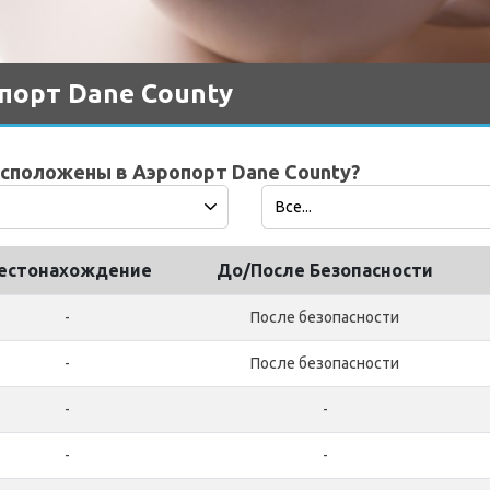
опорт Dane County
асположены в Аэропорт Dane County?
естонахождение
До/После Безопасности
-
После безопасности
-
После безопасности
-
-
-
-