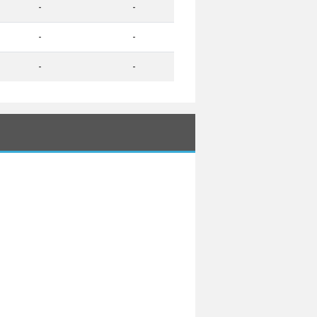
-
-
-
-
-
-