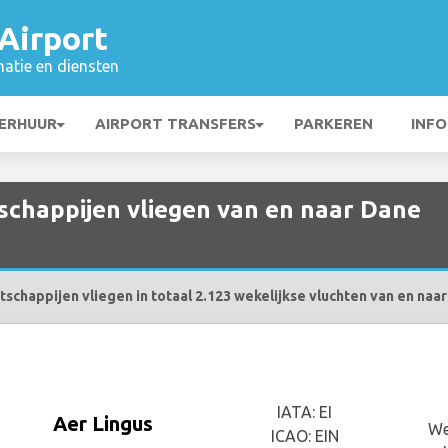
Airport
matie en diensten
ERHUUR
AIRPORT TRANSFERS
PARKEREN
INFO
chappijen vliegen van en naar Dane
chappijen vliegen in totaal 2.123 wekelijkse vluchten van en naa
IATA: EI
Aer Lingus
We
ICAO: EIN