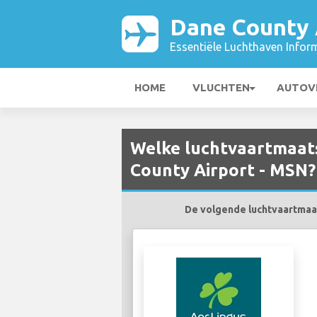
Dane County 
Essentiële Luchthaven Infor
HOME
VLUCHTEN
AUTOV
Welke luchtvaartmaats
County Airport - MSN?
De volgende luchtvaartmaats