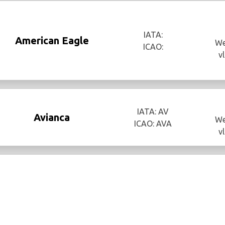
IATA:
American Eagle
We
ICAO:
v
IATA: AV
Avianca
We
ICAO: AVA
v