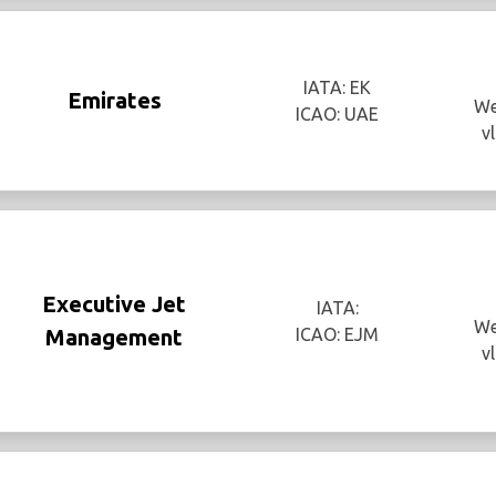
IATA: EK
Emirates
We
ICAO: UAE
v
Executive Jet
IATA:
We
Management
ICAO: EJM
v