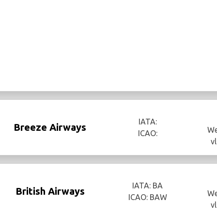
IATA:
Breeze Airways
We
ICAO:
v
IATA: BA
British Airways
We
ICAO: BAW
v