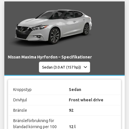
Nissan Maxima Hyrfordon – Specifikationer
Kroppstyp
Sedan
Drivhjul
Front wheel drive
Bränsle
92
Bränsleförbrukning för
blandad körning per 100
12 l