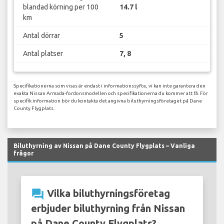
blandad körning per 100
14.7 l
km
Antal dörrar
5
Antal platser
7, 8
Specifikationerna som visas är endast i informationssyfte, vi kan inte garantera den
exakta Nissan Armada-fordonsmodellen och specifikationerna du kommer att få. För
specifik information bör du kontakta det angivna biluthyrningsföretaget på Dane
County Flygplats.
Biluthyrning av Nissan på Dane County Flygplats – Vanliga
frågor
question_answer
Vilka biluthyrningsföretag
erbjuder biluthyrning från Nissan
på Dane County Flygplats?