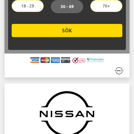
18 - 29
70+
30 - 69
SÖK