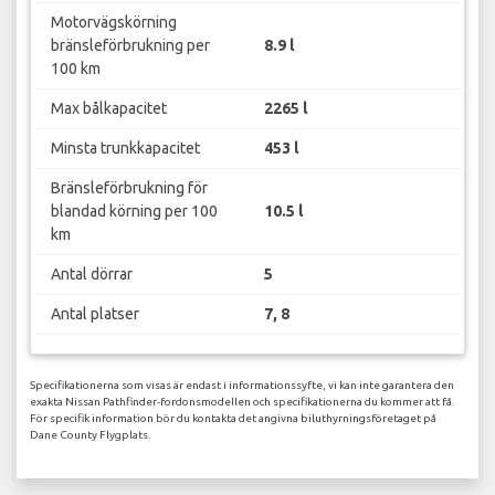
Motorvägskörning
bränsleförbrukning per
8.9 l
100 km
Max bålkapacitet
2265 l
Minsta trunkkapacitet
453 l
Bränsleförbrukning för
blandad körning per 100
10.5 l
km
Antal dörrar
5
Antal platser
7, 8
Specifikationerna som visas är endast i informationssyfte, vi kan inte garantera den
exakta Nissan Pathfinder-fordonsmodellen och specifikationerna du kommer att få.
För specifik information bör du kontakta det angivna biluthyrningsföretaget på
Dane County Flygplats.