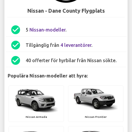
Nissan - Dane County Flygplats
check_circle
5
Nissan-modeller
.
check_circle
Tillgänglig från
4 leverantörer
.
check_circle
40 offerter för hyrbilar från Nissan sökte.
Populära Nissan-modeller att hyra:
Nissan Armada
Nissan Frontier