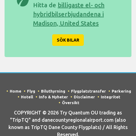
eco
Hitta de
billigaste el- och
hybridbilserbjudandena i
Madison, United States
SÖK BILAR
Home
Flyg
Biluthyrning
Flygplatstransfer
Parkering
Hotell
Info & Nyheter
Disclaimer
Integritet
Översikt
COPYRIGHT © 2026 Try Quantum OU trading as
"TripTQ" and danecountyregionalairport.com (also
known as TripTQ Dane County Flygplats) / All Rights
Reserved.