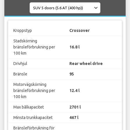
Kroppstyp
Crossover
Stadskörning
bränsleförbrukning per
16.8 l
100 km
Drivhjul
Rear wheel drive
Bränsle
95
Motorvägskörning
bränsleförbrukning per
12.4 l
100 km
Max bålkapacitet
2701 l
Minsta trunkkapacitet
467 l
Bränsleförbrukning för