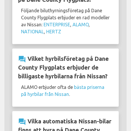
Följande biluthyrningsföretag på Dane
County Flygplats erbjuder en rad modeller
av Nissan:
ENTERPRISE
,
ALAMO
,
NATIONAL
,
HERTZ
question_answer
Vilket hyrbilsföretag på Dane
County Flygplats erbjuder de
billigaste hyrbilarna från Nissan?
ALAMO erbjuder ofta de
bästa priserna
på hyrbilar från Nissan
.
question_answer
Vilka automatiska Nissan-bilar
finns att hyra på Dane County