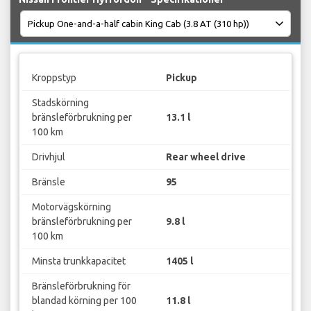
Kroppstyp
Pickup
Stadskörning
bränsleförbrukning per
13.1 l
100 km
Drivhjul
Rear wheel drive
Bränsle
95
Motorvägskörning
bränsleförbrukning per
9.8 l
100 km
Minsta trunkkapacitet
1405 l
Bränsleförbrukning för
blandad körning per 100
11.8 l