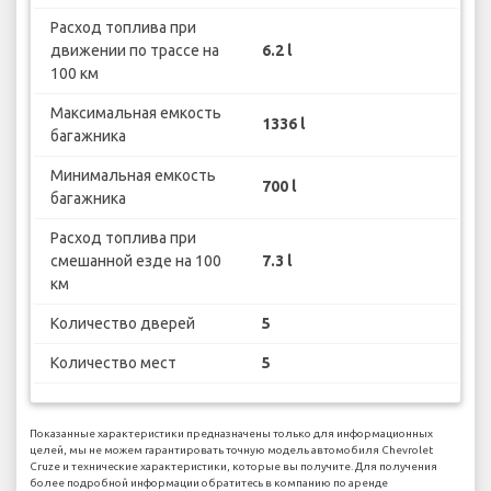
Расход топлива при
движении по трассе на
6.2 l
100 км
Максимальная емкость
1336 l
багажника
Минимальная емкость
700 l
багажника
Расход топлива при
смешанной езде на 100
7.3 l
км
Количество дверей
5
Количество мест
5
Показанные характеристики предназначены только для информационных
целей, мы не можем гарантировать точную модель автомобиля Chevrolet
Cruze и технические характеристики, которые вы получите. Для получения
более подробной информации обратитесь в компанию по аренде