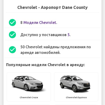
Chevrolet - Аэропорт Dane County
check_circle
8
Модели Chevrolet
.
check_circle
Доступно у поставщиков
5
.
50 Chevrolet найдены предложения по
check_circle
аренде автомобилей.
Популярные модели Chevrolet в аренду:
Chevrolet Cruze
Chevrolet Equinox