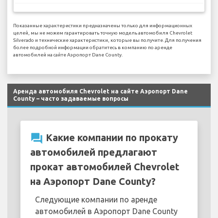
Показанные характеристики предназначены только для информационных
целей, мы не можем гарантировать точную модель автомобиля Chevrolet
Silverado и технические характеристики, которые вы получите. Для получения
более подробной информации обратитесь в компанию по аренде
автомобилей на сайте Аэропорт Dane County.
Аренда автомобиля Chevrolet на сайте Аэропорт Dane
County – часто задаваемые вопросы
question_answer
Какие компании по прокату
автомобилей предлагают
прокат автомобилей Chevrolet
на Аэропорт Dane County?
Следующие компании по аренде
автомобилей в Аэропорт Dane County