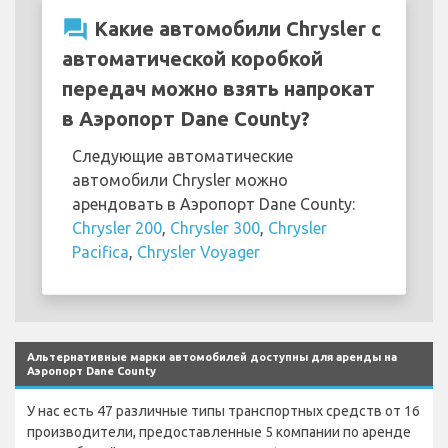
question_answer
Какие автомобили Chrysler с
автоматической коробкой
передач можно взять напрокат
в Аэропорт Dane County?
Следующие автоматические
автомобили Chrysler можно
арендовать в Аэропорт Dane County:
Chrysler 200
,
Chrysler 300
,
Chrysler
Pacifica
,
Chrysler Voyager
Альтернативные марки автомобилей доступны для аренды на
Аэропорт Dane County
У нас есть 47 различные типы транспортных средств от 16
производители, предоставленные 5 компании по аренде