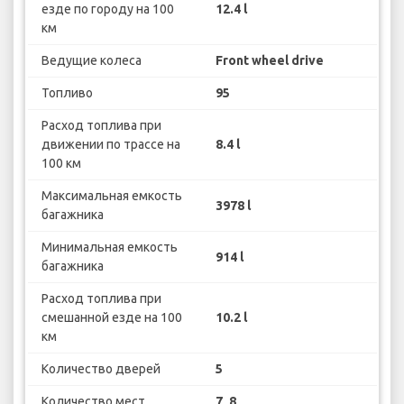
езде по городу на 100
12.4 l
км
Ведущие колеса
Front wheel drive
Топливо
95
Расход топлива при
движении по трассе на
8.4 l
100 км
Максимальная емкость
3978 l
багажника
Минимальная емкость
914 l
багажника
Расход топлива при
смешанной езде на 100
10.2 l
км
Количество дверей
5
Количество мест
7, 8