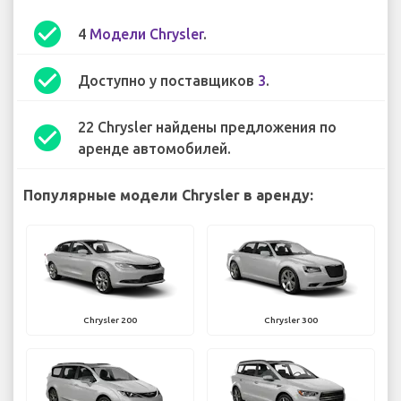
check_circle
4
Модели Chrysler
.
check_circle
Доступно у поставщиков
3
.
22 Chrysler найдены предложения по
check_circle
аренде автомобилей.
Популярные модели Chrysler в аренду:
Chrysler 200
Chrysler 300