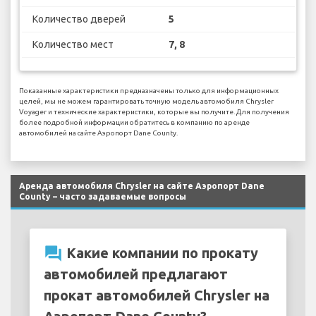
Количество дверей
5
Количество мест
7, 8
Показанные характеристики предназначены только для информационных
целей, мы не можем гарантировать точную модель автомобиля Chrysler
Voyager и технические характеристики, которые вы получите. Для получения
более подробной информации обратитесь в компанию по аренде
автомобилей на сайте Аэропорт Dane County.
Аренда автомобиля Chrysler на сайте Аэропорт Dane
County – часто задаваемые вопросы
question_answer
Какие компании по прокату
автомобилей предлагают
прокат автомобилей Chrysler на