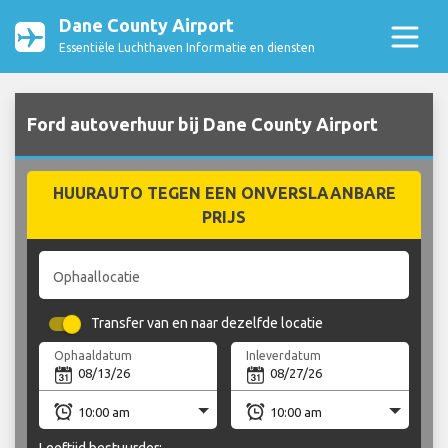
Dane County Airport
Essentiële Luchthaven Informatie en diensten
Ford autoverhuur bij Dane County Airport
HUURAUTO TEGEN EEN ONVERSLAANBARE
PRIJS
Ophaallocatie
Transfer van en naar dezelfde locatie
Ophaaldatum
Inleverdatum
Leeftijd bestuurder: