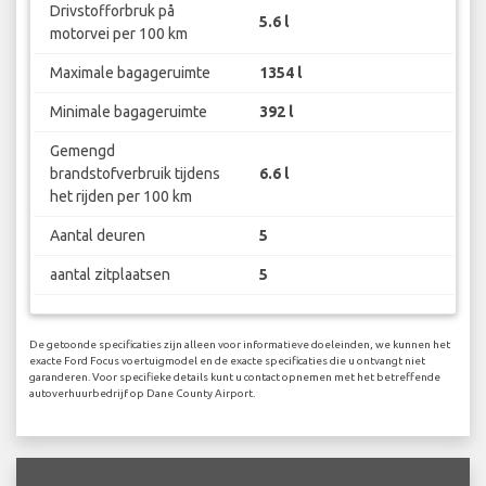
Drivstofforbruk på
5.6 l
motorvei per 100 km
Maximale bagageruimte
1354 l
Minimale bagageruimte
392 l
Gemengd
brandstofverbruik tijdens
6.6 l
het rijden per 100 km
Aantal deuren
5
aantal zitplaatsen
5
De getoonde specificaties zijn alleen voor informatieve doeleinden, we kunnen het
exacte Ford Focus voertuigmodel en de exacte specificaties die u ontvangt niet
garanderen. Voor specifieke details kunt u contact opnemen met het betreffende
autoverhuurbedrijf op Dane County Airport.