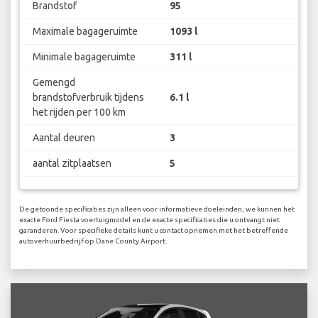
Brandstof
95
Maximale bagageruimte
1093 l
Minimale bagageruimte
311 l
Gemengd
brandstofverbruik tijdens
6.1 l
het rijden per 100 km
Aantal deuren
3
aantal zitplaatsen
5
De getoonde specificaties zijn alleen voor informatieve doeleinden, we kunnen het
exacte Ford Fiesta voertuigmodel en de exacte specificaties die u ontvangt niet
garanderen. Voor specifieke details kunt u contact opnemen met het betreffende
autoverhuurbedrijf op Dane County Airport.