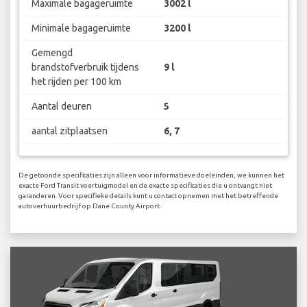
Maximale bagageruimte
3002 l
Minimale bagageruimte
3200 l
Gemengd
brandstofverbruik tijdens
9 l
het rijden per 100 km
Aantal deuren
5
aantal zitplaatsen
6, 7
De getoonde specificaties zijn alleen voor informatieve doeleinden, we kunnen het
exacte Ford Transit voertuigmodel en de exacte specificaties die u ontvangt niet
garanderen. Voor specifieke details kunt u contact opnemen met het betreffende
autoverhuurbedrijf op Dane County Airport.