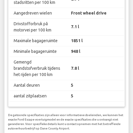
stadsritten per 100 km
Aangedreven wielen
Front wheel drive
Drivstofforbruk på
7.1 l
motorvei per 100 km
Maximale bagageruimte
1851 l
Minimale bagageruimte
948 l
Gemengd
brandstofverbruik tijdens
7.8 l
het rijden per 100 km
Aantal deuren
5
aantal zitplaatsen
5
De getoonde specificaties zijn alleen voor informatieve doeleinden, we kunnen het
exacte Ford Escape voertuigmodel en de exacte specificaties die u ontvangt niet
garanderen. Voor specifieke details kunt u contact opnemen met het betreffende
autoverhuurbedrijf op Dane County Airport.