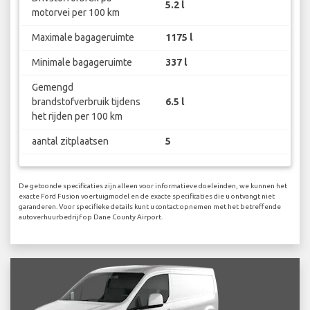
5.2 l
motorvei per 100 km
Maximale bagageruimte
1175 l
Minimale bagageruimte
337 l
Gemengd
brandstofverbruik tijdens
6.5 l
het rijden per 100 km
aantal zitplaatsen
5
De getoonde specificaties zijn alleen voor informatieve doeleinden, we kunnen het
exacte Ford Fusion voertuigmodel en de exacte specificaties die u ontvangt niet
garanderen. Voor specifieke details kunt u contact opnemen met het betreffende
autoverhuurbedrijf op Dane County Airport.