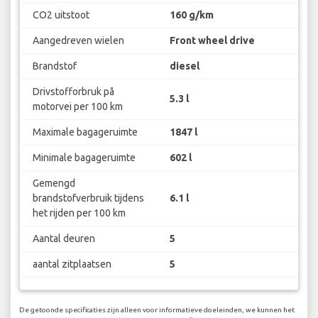
CO2 uitstoot
160 g/km
Aangedreven wielen
Front wheel drive
Brandstof
diesel
Drivstofforbruk på
5.3 l
motorvei per 100 km
Maximale bagageruimte
1847 l
Minimale bagageruimte
602 l
Gemengd
brandstofverbruik tijdens
6.1 l
het rijden per 100 km
Aantal deuren
5
aantal zitplaatsen
5
De getoonde specificaties zijn alleen voor informatieve doeleinden, we kunnen het