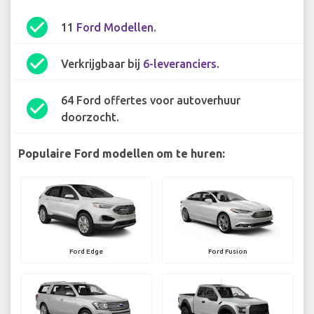
check_circle
11
Ford Modellen
.
check_circle
Verkrijgbaar bij
6-leveranciers
.
64 Ford offertes voor autoverhuur
check_circle
doorzocht.
Populaire Ford modellen om te huren:
Ford Edge
Ford Fusion