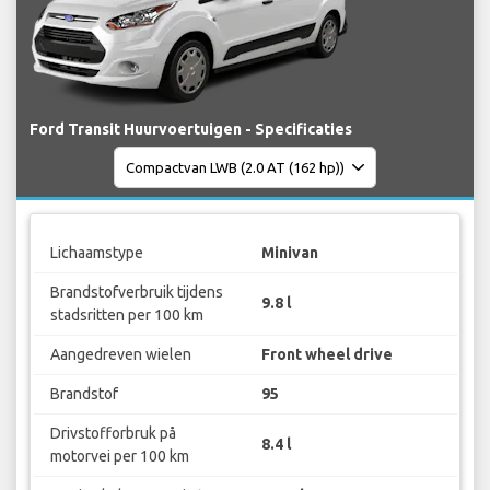
Ford Transit Huurvoertuigen - Specificaties
Lichaamstype
Minivan
Brandstofverbruik tijdens
9.8 l
stadsritten per 100 km
Aangedreven wielen
Front wheel drive
Brandstof
95
Drivstofforbruk på
8.4 l
motorvei per 100 km