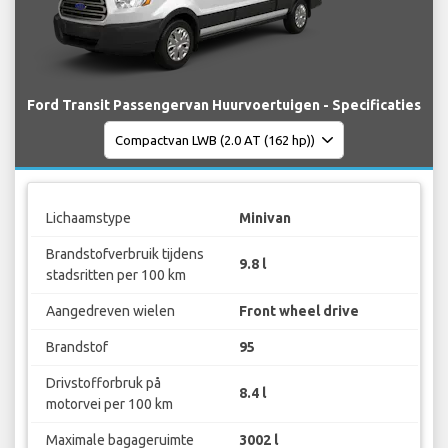
Ford Transit Passengervan Huurvoertuigen - Specificaties
Lichaamstype
Minivan
Brandstofverbruik tijdens
9.8 l
stadsritten per 100 km
Aangedreven wielen
Front wheel drive
Brandstof
95
Drivstofforbruk på
8.4 l
motorvei per 100 km
Maximale bagageruimte
3002 l