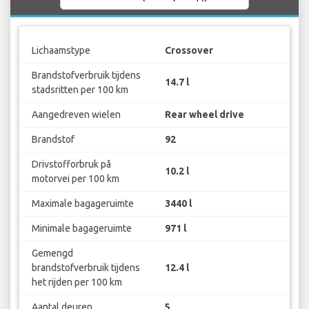
Lichaamstype
Crossover
Brandstofverbruik tijdens
14.7 l
stadsritten per 100 km
Aangedreven wielen
Rear wheel drive
Brandstof
92
Drivstofforbruk på
10.2 l
motorvei per 100 km
Maximale bagageruimte
3440 l
Minimale bagageruimte
971 l
Gemengd
brandstofverbruik tijdens
12.4 l
het rijden per 100 km
Aantal deuren
5