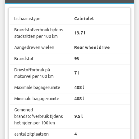
Lichaamstype
Cabriolet
Brandstofverbruik tijdens
13.7 l
stadsritten per 100 km
Aangedreven wielen
Rear wheel drive
Brandstof
95
Drivstofforbruk på
7 l
motorvei per 100 km
Maximale bagageruimte
408 l
Minimale bagageruimte
408 l
Gemengd
brandstofverbruik tijdens
9.5 l
het rijden per 100 km
aantal zitplaatsen
4