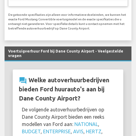
De getoonde specificaties zijn alleen voor informatieve doeleinden, we kunnen het
exacte Ford Mustang Convertible voertuigmodel en de exacte specificaties die u
ontvangt niet garanderen. Voor specifieke details kunt u contact opnemen met het
betreffende autoverhuurbedrijf op Dane County Airport.
Voertuigverhuur Ford bij Dane County Airport - Veelgestelde
vragen
question_answer
Welke autoverhuurbedrijven
bieden Ford huurauto's aan bij
Dane County Airport?
De volgende autoverhuurbedrijven op
Dane County Airport bieden een reeks
modellen van Ford aan:
NATIONAL
,
BUDGET
,
ENTERPRISE
,
AVIS
,
HERTZ
,