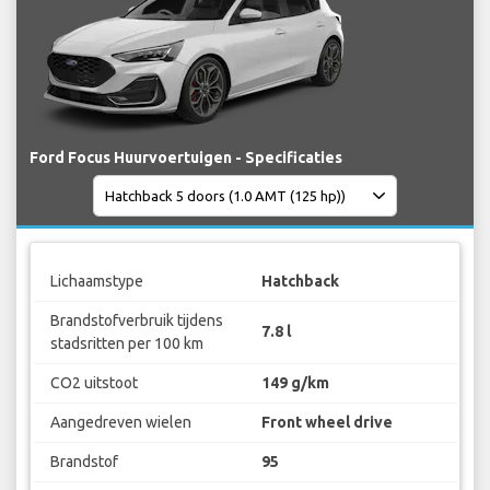
Ford Focus Huurvoertuigen - Specificaties
Lichaamstype
Hatchback
Brandstofverbruik tijdens
7.8 l
stadsritten per 100 km
CO2 uitstoot
149 g/km
Aangedreven wielen
Front wheel drive
Brandstof
95