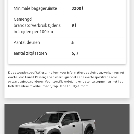
Minimale bagageruimte
3200 l
Gemengd
brandstofverbruik tijdens
9 l
het rijden per 100 km
Aantal deuren
5
aantal zitplaatsen
6, 7
De getoonde specificaties zijn alleen voor informatieve doeleinden, we kunnen het
exacte Ford Transit Passengervan voertuigmodel en de exacte specificaties die u
ontvangt niet garanderen. Voor specifieke details kunt u contact opnemen met het
betreffende autoverhuurbedrijf op Dane County Airport.