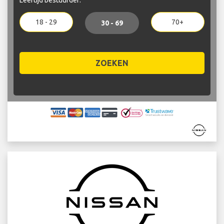
18 - 29
70+
30 - 69
ZOEKEN