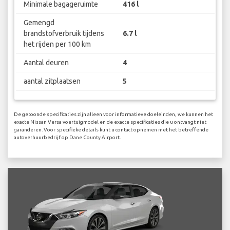
Minimale bagageruimte
416 l
Gemengd
brandstofverbruik tijdens
6.7 l
het rijden per 100 km
Aantal deuren
4
aantal zitplaatsen
5
De getoonde specificaties zijn alleen voor informatieve doeleinden, we kunnen het
exacte Nissan Versa voertuigmodel en de exacte specificaties die u ontvangt niet
garanderen. Voor specifieke details kunt u contact opnemen met het betreffende
autoverhuurbedrijf op Dane County Airport.