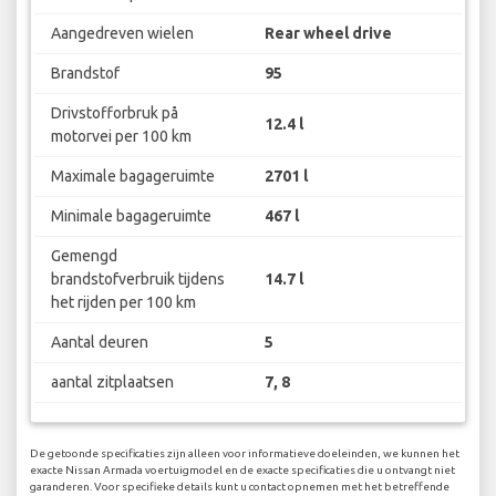
Aangedreven wielen
Rear wheel drive
Brandstof
95
Drivstofforbruk på
12.4 l
motorvei per 100 km
Maximale bagageruimte
2701 l
Minimale bagageruimte
467 l
Gemengd
brandstofverbruik tijdens
14.7 l
het rijden per 100 km
Aantal deuren
5
aantal zitplaatsen
7, 8
De getoonde specificaties zijn alleen voor informatieve doeleinden, we kunnen het
exacte Nissan Armada voertuigmodel en de exacte specificaties die u ontvangt niet
garanderen. Voor specifieke details kunt u contact opnemen met het betreffende