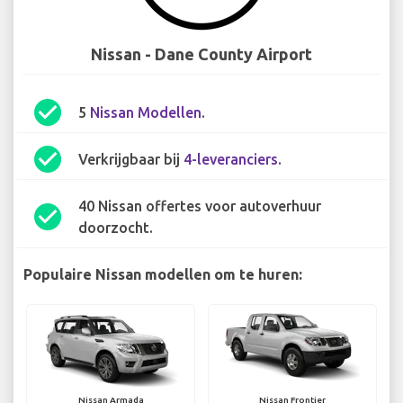
Nissan - Dane County Airport
check_circle
5
Nissan Modellen
.
check_circle
Verkrijgbaar bij
4-leveranciers
.
40 Nissan offertes voor autoverhuur
check_circle
doorzocht.
Populaire Nissan modellen om te huren:
Nissan Armada
Nissan Frontier