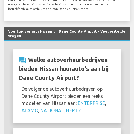
niet garanderen. Voor specifieke details kunt u contact opnemen met het
betreffende autoverhuurbedrijf op Dane County Airport.
Voertuigverhuur Nissan bij Dane County Airport - Veelgestelde
vragen
question_answer
Welke autoverhuurbedrijven
bieden Nissan huurauto's aan bij
Dane County Airport?
De volgende autoverhuurbedrijven op
Dane County Airport bieden een reeks
modellen van Nissan aan:
ENTERPRISE
,
ALAMO
,
NATIONAL
,
HERTZ