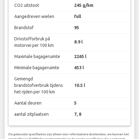
CO2 uitstoot
245 g/km
Aangedreven wielen
full
Brandstof
95
Drivstofforbruk på
8.9 l
motorvei per 100 km
Maximale bagageruimte
2265 l
Minimale bagageruimte
453 l
Gemengd
brandstofverbruik tijdens
10.5 l
het rijden per 100 km
Aantal deuren
5
aantal zitplaatsen
7, 8
De getoonde specificaties zijn alleen voor informatieve doeleinden, we kunnen het
exacte Nissan Pathfinder voertuigmodel en de exacte specificaties die u ontvangt