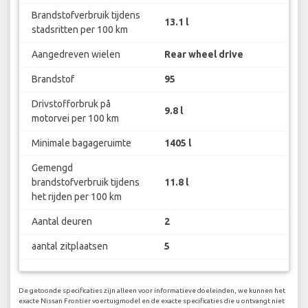
Brandstofverbruik tijdens
13.1 l
stadsritten per 100 km
Aangedreven wielen
Rear wheel drive
Brandstof
95
Drivstofforbruk på
9.8 l
motorvei per 100 km
Minimale bagageruimte
1405 l
Gemengd
brandstofverbruik tijdens
11.8 l
het rijden per 100 km
Aantal deuren
2
aantal zitplaatsen
5
De getoonde specificaties zijn alleen voor informatieve doeleinden, we kunnen het
exacte Nissan Frontier voertuigmodel en de exacte specificaties die u ontvangt niet