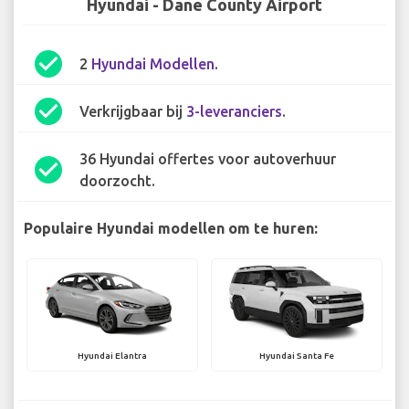
Hyundai - Dane County Airport
check_circle
2
Hyundai Modellen
.
check_circle
Verkrijgbaar bij
3-leveranciers
.
36 Hyundai offertes voor autoverhuur
check_circle
doorzocht.
Populaire Hyundai modellen om te huren:
Hyundai Elantra
Hyundai Santa Fe