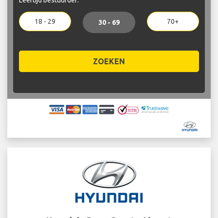
18 - 29
70+
30 - 69
ZOEKEN