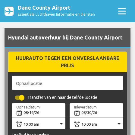
Dane County Airport
Essentiële Luchthaven Informatie en diensten
Hyundai autoverhuur bij Dane County Airport
HUURAUTO TEGEN EEN ONVERSLAANBARE
PRIJS
Ophaallocatie
Transfer van en naar dezelfde locatie
Ophaaldatum
Inleverdatum
Leeftijd bestuurder: