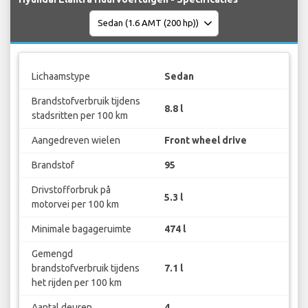
Lichaamstype
Sedan
Brandstofverbruik tijdens
8.8 l
stadsritten per 100 km
Aangedreven wielen
Front wheel drive
Brandstof
95
Drivstofforbruk på
5.3 l
motorvei per 100 km
Minimale bagageruimte
474 l
Gemengd
brandstofverbruik tijdens
7.1 l
het rijden per 100 km
Aantal deuren
4