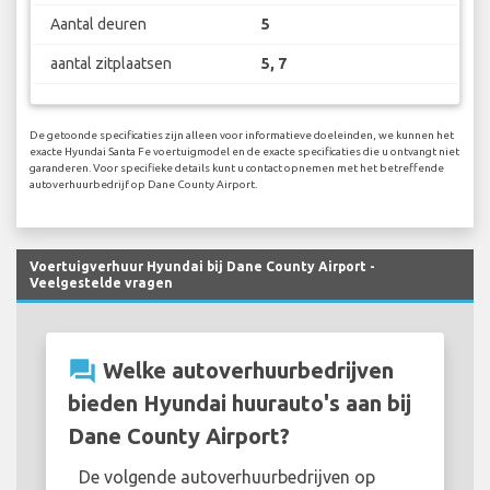
Aantal deuren
5
aantal zitplaatsen
5, 7
De getoonde specificaties zijn alleen voor informatieve doeleinden, we kunnen het
exacte Hyundai Santa Fe voertuigmodel en de exacte specificaties die u ontvangt niet
garanderen. Voor specifieke details kunt u contact opnemen met het betreffende
autoverhuurbedrijf op Dane County Airport.
Voertuigverhuur Hyundai bij Dane County Airport -
Veelgestelde vragen
question_answer
Welke autoverhuurbedrijven
bieden Hyundai huurauto's aan bij
Dane County Airport?
De volgende autoverhuurbedrijven op