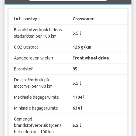
Lichaamstype
Crossover
Brandstofverbruik tijdens
5.5 l
stadsritten per 100 km
CO2 uitstoot
126 g/km
Aangedreven wielen
Front wheel drive
Brandstof
95
Drivstofforbruk på
5.5 l
motorvei per 100 km
Maximale bagageruimte
1704 l
Minimale bagageruimte
634 l
Gemengd
brandstofverbruik tijdens
5.5 l
het rijden per 100 km